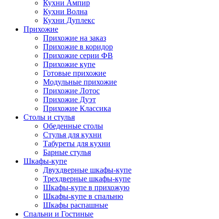
Кухни Ампир
Кухни Волна
Кухни Дуплекс
Прихожие
Прихожие на заказ
Прихожие в коридор
Прихожие серии ФВ
Прихожие купе
Готовые прихожие
Модульные прихожие
Прихожие Лотос
Прихожие Дуэт
Прихожие Классика
Столы и стулья
Обеденные столы
Стулья для кухни
Табуреты для кухни
Барные стулья
Шкафы-купе
Двухдверные шкафы-купе
Трехдверные шкафы-купе
Шкафы-купе в прихожую
Шкафы-купе в спальню
Шкафы распашные
Спальни и Гостиные