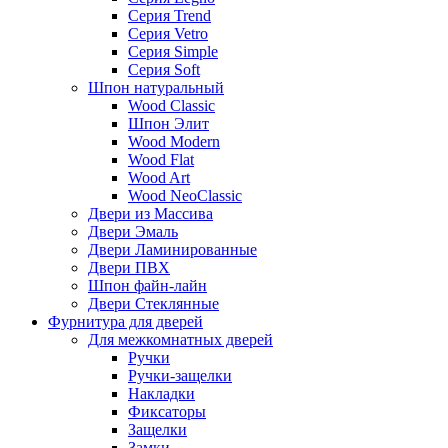
Серия Trend
Серия Vetro
Серия Simple
Серия Soft
Шпон натуральный
Wood Classic
Шпон Элит
Wood Modern
Wood Flat
Wood Art
Wood NeoClassic
Двери из Массива
Двери Эмаль
Двери Ламинированные
Двери ПВХ
Шпон файн-лайн
Двери Стеклянные
Фурнитура для дверей
Для межкомнатных дверей
Ручки
Ручки-защелки
Накладки
Фиксаторы
Защелки
Замки