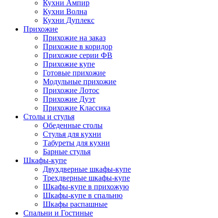
Кухни Ампир
Кухни Волна
Кухни Дуплекс
Прихожие
Прихожие на заказ
Прихожие в коридор
Прихожие серии ФВ
Прихожие купе
Готовые прихожие
Модульные прихожие
Прихожие Лотос
Прихожие Дуэт
Прихожие Классика
Столы и стулья
Обеденные столы
Стулья для кухни
Табуреты для кухни
Барные стулья
Шкафы-купе
Двухдверные шкафы-купе
Трехдверные шкафы-купе
Шкафы-купе в прихожую
Шкафы-купе в спальню
Шкафы распашные
Спальни и Гостиные