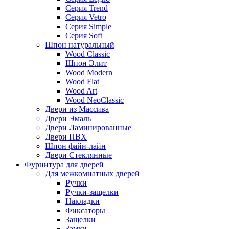
Серия Trend
Серия Vetro
Серия Simple
Серия Soft
Шпон натуральный
Wood Classic
Шпон Элит
Wood Modern
Wood Flat
Wood Art
Wood NeoClassic
Двери из Массива
Двери Эмаль
Двери Ламинированные
Двери ПВХ
Шпон файн-лайн
Двери Стеклянные
Фурнитура для дверей
Для межкомнатных дверей
Ручки
Ручки-защелки
Накладки
Фиксаторы
Защелки
Замки