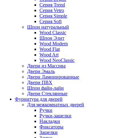
Серия Trend
Серия Vetro
Серия Simple
Серия Soft
Шпон натуральный
Wood Classic
Шпон Элит
Wood Modern
Wood Flat
Wood Art
Wood NeoClassic
Двери из Массива
Двери Эмаль
Двери Ламинированные
Двери ПВХ
Шпон файн-лайн
Двери Стеклянные
Фурнитура для дверей
Для межкомнатных дверей
Ручки
Ручки-защелки
Накладки
Фиксаторы
Защелки
Замки