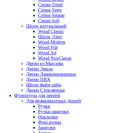
Серия Trend
Серия Vetro
Серия Simple
Серия Soft
Шпон натуральный
Wood Classic
Шпон Элит
Wood Modern
Wood Flat
Wood Art
Wood NeoClassic
Двери из Массива
Двери Эмаль
Двери Ламинированные
Двери ПВХ
Шпон файн-лайн
Двери Стеклянные
Фурнитура для дверей
Для межкомнатных дверей
Ручки
Ручки-защелки
Накладки
Фиксаторы
Защелки
Замки