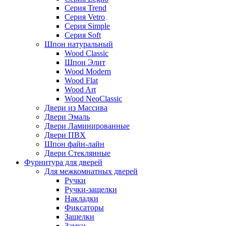
Серия Trend
Серия Vetro
Серия Simple
Серия Soft
Шпон натуральный
Wood Classic
Шпон Элит
Wood Modern
Wood Flat
Wood Art
Wood NeoClassic
Двери из Массива
Двери Эмаль
Двери Ламинированные
Двери ПВХ
Шпон файн-лайн
Двери Стеклянные
Фурнитура для дверей
Для межкомнатных дверей
Ручки
Ручки-защелки
Накладки
Фиксаторы
Защелки
Замки