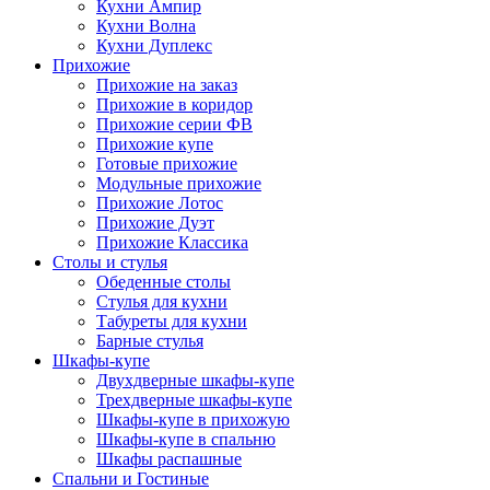
Кухни Ампир
Кухни Волна
Кухни Дуплекс
Прихожие
Прихожие на заказ
Прихожие в коридор
Прихожие серии ФВ
Прихожие купе
Готовые прихожие
Модульные прихожие
Прихожие Лотос
Прихожие Дуэт
Прихожие Классика
Столы и стулья
Обеденные столы
Стулья для кухни
Табуреты для кухни
Барные стулья
Шкафы-купе
Двухдверные шкафы-купе
Трехдверные шкафы-купе
Шкафы-купе в прихожую
Шкафы-купе в спальню
Шкафы распашные
Спальни и Гостиные