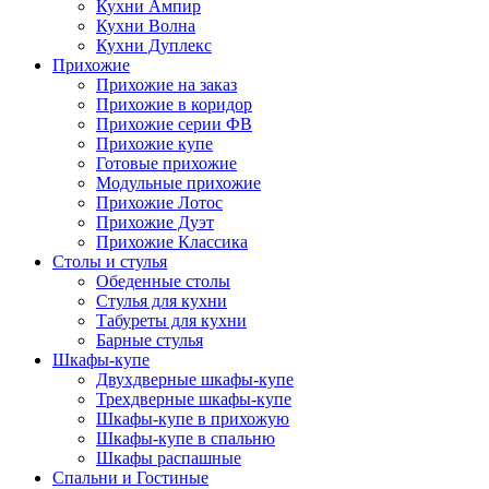
Кухни Ампир
Кухни Волна
Кухни Дуплекс
Прихожие
Прихожие на заказ
Прихожие в коридор
Прихожие серии ФВ
Прихожие купе
Готовые прихожие
Модульные прихожие
Прихожие Лотос
Прихожие Дуэт
Прихожие Классика
Столы и стулья
Обеденные столы
Стулья для кухни
Табуреты для кухни
Барные стулья
Шкафы-купе
Двухдверные шкафы-купе
Трехдверные шкафы-купе
Шкафы-купе в прихожую
Шкафы-купе в спальню
Шкафы распашные
Спальни и Гостиные