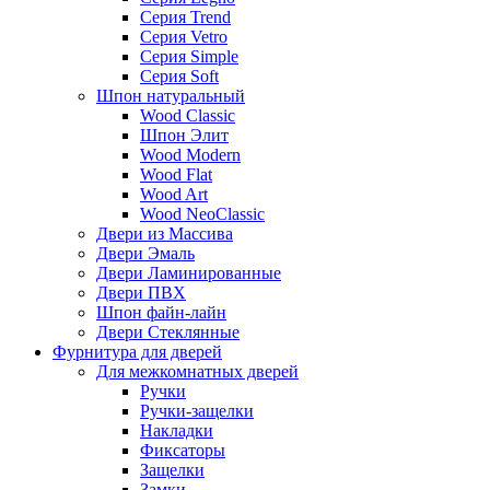
Серия Trend
Серия Vetro
Серия Simple
Серия Soft
Шпон натуральный
Wood Classic
Шпон Элит
Wood Modern
Wood Flat
Wood Art
Wood NeoClassic
Двери из Массива
Двери Эмаль
Двери Ламинированные
Двери ПВХ
Шпон файн-лайн
Двери Стеклянные
Фурнитура для дверей
Для межкомнатных дверей
Ручки
Ручки-защелки
Накладки
Фиксаторы
Защелки
Замки