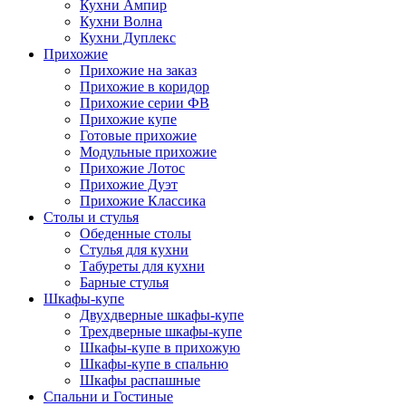
Кухни Ампир
Кухни Волна
Кухни Дуплекс
Прихожие
Прихожие на заказ
Прихожие в коридор
Прихожие серии ФВ
Прихожие купе
Готовые прихожие
Модульные прихожие
Прихожие Лотос
Прихожие Дуэт
Прихожие Классика
Столы и стулья
Обеденные столы
Стулья для кухни
Табуреты для кухни
Барные стулья
Шкафы-купе
Двухдверные шкафы-купе
Трехдверные шкафы-купе
Шкафы-купе в прихожую
Шкафы-купе в спальню
Шкафы распашные
Спальни и Гостиные