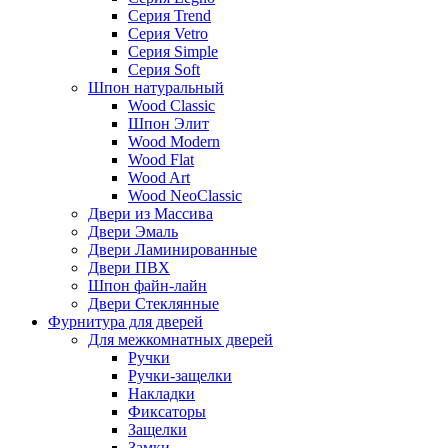
Серия Trend
Серия Vetro
Серия Simple
Серия Soft
Шпон натуральный
Wood Classic
Шпон Элит
Wood Modern
Wood Flat
Wood Art
Wood NeoClassic
Двери из Массива
Двери Эмаль
Двери Ламинированные
Двери ПВХ
Шпон файн-лайн
Двери Стеклянные
Фурнитура для дверей
Для межкомнатных дверей
Ручки
Ручки-защелки
Накладки
Фиксаторы
Защелки
Замки