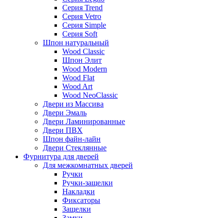
Серия Trend
Серия Vetro
Серия Simple
Серия Soft
Шпон натуральный
Wood Classic
Шпон Элит
Wood Modern
Wood Flat
Wood Art
Wood NeoClassic
Двери из Массива
Двери Эмаль
Двери Ламинированные
Двери ПВХ
Шпон файн-лайн
Двери Стеклянные
Фурнитура для дверей
Для межкомнатных дверей
Ручки
Ручки-защелки
Накладки
Фиксаторы
Защелки
Замки