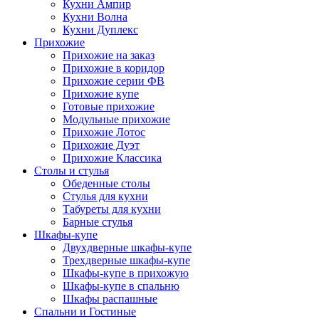
Кухни Ампир
Кухни Волна
Кухни Дуплекс
Прихожие
Прихожие на заказ
Прихожие в коридор
Прихожие серии ФВ
Прихожие купе
Готовые прихожие
Модульные прихожие
Прихожие Лотос
Прихожие Дуэт
Прихожие Классика
Столы и стулья
Обеденные столы
Стулья для кухни
Табуреты для кухни
Барные стулья
Шкафы-купе
Двухдверные шкафы-купе
Трехдверные шкафы-купе
Шкафы-купе в прихожую
Шкафы-купе в спальню
Шкафы распашные
Спальни и Гостиные