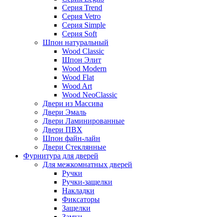
Серия Trend
Серия Vetro
Серия Simple
Серия Soft
Шпон натуральный
Wood Classic
Шпон Элит
Wood Modern
Wood Flat
Wood Art
Wood NeoClassic
Двери из Массива
Двери Эмаль
Двери Ламинированные
Двери ПВХ
Шпон файн-лайн
Двери Стеклянные
Фурнитура для дверей
Для межкомнатных дверей
Ручки
Ручки-защелки
Накладки
Фиксаторы
Защелки
Замки