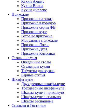
Кухни Ампир
Кухни Волна
Кухни Дуплекс
Прихожие
Прихожие на заказ
Прихожие в коридор
Прихожие серии ФВ
Прихожие купе
Готовые прихожие
Модульные прихожие
Прихожие Лотос
Прихожие Дуэт
Прихожие Классика
Столы и стулья
Обеденные столы
Стулья для кухни
Табуреты для кухни
Барные стулья
Шкафы-купе
Двухдверные шкафы-купе
Трехдверные шкафы-купе
Шкафы-купе в прихожую
Шкафы-купе в спальню
Шкафы распашные
Спальни и Гостиные