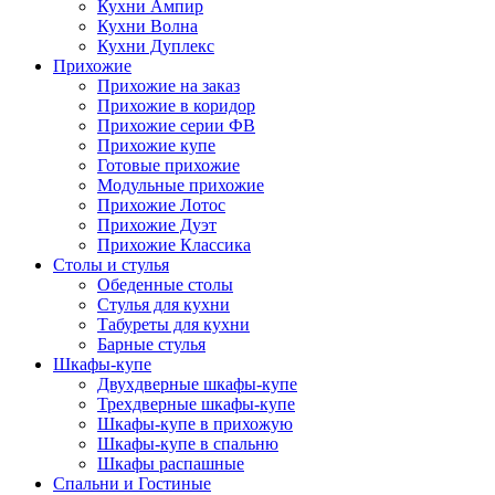
Кухни Ампир
Кухни Волна
Кухни Дуплекс
Прихожие
Прихожие на заказ
Прихожие в коридор
Прихожие серии ФВ
Прихожие купе
Готовые прихожие
Модульные прихожие
Прихожие Лотос
Прихожие Дуэт
Прихожие Классика
Столы и стулья
Обеденные столы
Стулья для кухни
Табуреты для кухни
Барные стулья
Шкафы-купе
Двухдверные шкафы-купе
Трехдверные шкафы-купе
Шкафы-купе в прихожую
Шкафы-купе в спальню
Шкафы распашные
Спальни и Гостиные