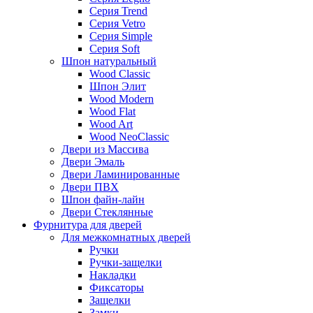
Серия Trend
Серия Vetro
Серия Simple
Серия Soft
Шпон натуральный
Wood Classic
Шпон Элит
Wood Modern
Wood Flat
Wood Art
Wood NeoClassic
Двери из Массива
Двери Эмаль
Двери Ламинированные
Двери ПВХ
Шпон файн-лайн
Двери Стеклянные
Фурнитура для дверей
Для межкомнатных дверей
Ручки
Ручки-защелки
Накладки
Фиксаторы
Защелки
Замки