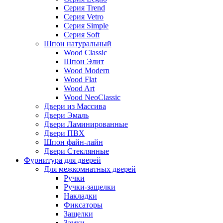
Серия Trend
Серия Vetro
Серия Simple
Серия Soft
Шпон натуральный
Wood Classic
Шпон Элит
Wood Modern
Wood Flat
Wood Art
Wood NeoClassic
Двери из Массива
Двери Эмаль
Двери Ламинированные
Двери ПВХ
Шпон файн-лайн
Двери Стеклянные
Фурнитура для дверей
Для межкомнатных дверей
Ручки
Ручки-защелки
Накладки
Фиксаторы
Защелки
Замки