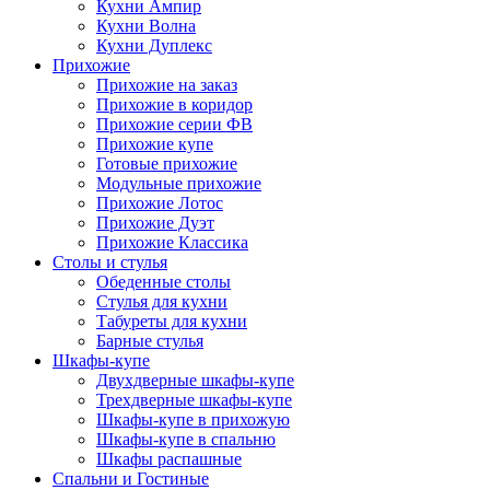
Кухни Ампир
Кухни Волна
Кухни Дуплекс
Прихожие
Прихожие на заказ
Прихожие в коридор
Прихожие серии ФВ
Прихожие купе
Готовые прихожие
Модульные прихожие
Прихожие Лотос
Прихожие Дуэт
Прихожие Классика
Столы и стулья
Обеденные столы
Стулья для кухни
Табуреты для кухни
Барные стулья
Шкафы-купе
Двухдверные шкафы-купе
Трехдверные шкафы-купе
Шкафы-купе в прихожую
Шкафы-купе в спальню
Шкафы распашные
Спальни и Гостиные