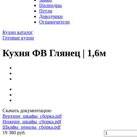
Цилиндры
Петли
Доводчики
Ограничители
Кухни каталог
Готовые кухни
Кухня ФВ Глянец | 1,6м
Скачать документацию
Верхние_шкафы_сборка.pdf
Нижние_шкафы_сборка.pdf
Шкафы_пеналы_сборка.pdf
19 380 руб.