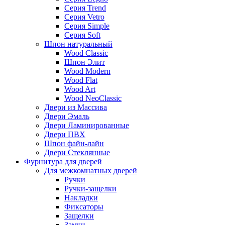
Серия Trend
Серия Vetro
Серия Simple
Серия Soft
Шпон натуральный
Wood Classic
Шпон Элит
Wood Modern
Wood Flat
Wood Art
Wood NeoClassic
Двери из Массива
Двери Эмаль
Двери Ламинированные
Двери ПВХ
Шпон файн-лайн
Двери Стеклянные
Фурнитура для дверей
Для межкомнатных дверей
Ручки
Ручки-защелки
Накладки
Фиксаторы
Защелки
Замки