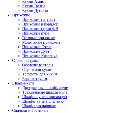
Кухни Ампир
Кухни Волна
Кухни Дуплекс
Прихожие
Прихожие на заказ
Прихожие в коридор
Прихожие серии ФВ
Прихожие купе
Готовые прихожие
Модульные прихожие
Прихожие Лотос
Прихожие Дуэт
Прихожие Классика
Столы и стулья
Обеденные столы
Стулья для кухни
Табуреты для кухни
Барные стулья
Шкафы-купе
Двухдверные шкафы-купе
Трехдверные шкафы-купе
Шкафы-купе в прихожую
Шкафы-купе в спальню
Шкафы распашные
Спальни и Гостиные