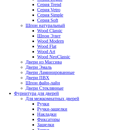
Серия Trend
Серия Vetro
Серия Simple
Серия Soft
Шпон натуральный
Wood Classic
Шпон Элит
Wood Modern
Wood Flat
Wood Art
Wood NeoClassic
Двери из Массива
Двери Эмаль
Двери Ламинированные
Двери ПВХ
Шпон файн-лайн
Двери Стеклянные
Фурнитура для дверей
Для межкомнатных дверей
Ручки
Ручки-защелки
Накладки
Фиксаторы
Защелки
Замки