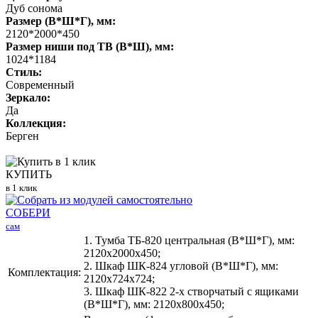
Дуб сонома
Размер (В*Ш*Г), мм:
2120*2000*450
Размер ниши под ТВ (В*Ш), мм:
1024*1184
Стиль:
Современный
Зеркало:
Да
Коллекция:
Берген
КУПИТЬ
в 1 клик
СОБЕРИ
сам
1. Тумба ТБ-820 центральная (В*Ш*Г), мм:
2120х2000х450;
2. Шкаф ШК-824 угловой (В*Ш*Г), мм:
Комплектация:
2120х724х724;
3. Шкаф ШК-822 2-х створчатый с ящиками
(В*Ш*Г), мм: 2120х800х450;