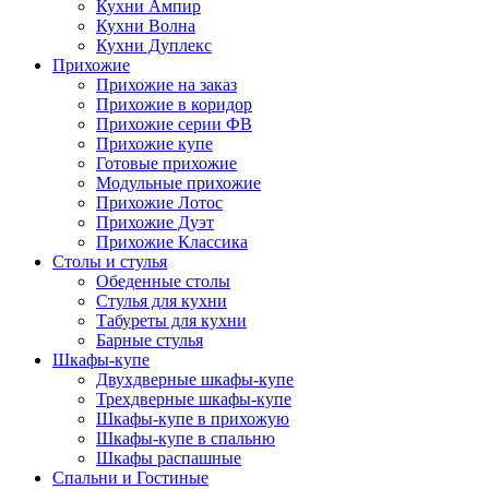
Кухни Ампир
Кухни Волна
Кухни Дуплекс
Прихожие
Прихожие на заказ
Прихожие в коридор
Прихожие серии ФВ
Прихожие купе
Готовые прихожие
Модульные прихожие
Прихожие Лотос
Прихожие Дуэт
Прихожие Классика
Столы и стулья
Обеденные столы
Стулья для кухни
Табуреты для кухни
Барные стулья
Шкафы-купе
Двухдверные шкафы-купе
Трехдверные шкафы-купе
Шкафы-купе в прихожую
Шкафы-купе в спальню
Шкафы распашные
Спальни и Гостиные