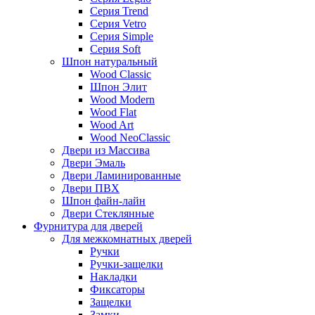
Серия Trend
Серия Vetro
Серия Simple
Серия Soft
Шпон натуральный
Wood Classic
Шпон Элит
Wood Modern
Wood Flat
Wood Art
Wood NeoClassic
Двери из Массива
Двери Эмаль
Двери Ламинированные
Двери ПВХ
Шпон файн-лайн
Двери Стеклянные
Фурнитура для дверей
Для межкомнатных дверей
Ручки
Ручки-защелки
Накладки
Фиксаторы
Защелки
Замки