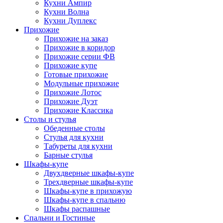
Кухни Ампир
Кухни Волна
Кухни Дуплекс
Прихожие
Прихожие на заказ
Прихожие в коридор
Прихожие серии ФВ
Прихожие купе
Готовые прихожие
Модульные прихожие
Прихожие Лотос
Прихожие Дуэт
Прихожие Классика
Столы и стулья
Обеденные столы
Стулья для кухни
Табуреты для кухни
Барные стулья
Шкафы-купе
Двухдверные шкафы-купе
Трехдверные шкафы-купе
Шкафы-купе в прихожую
Шкафы-купе в спальню
Шкафы распашные
Спальни и Гостиные