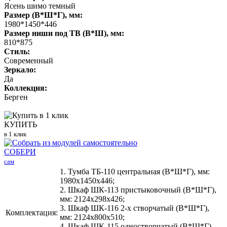
Ясень шимо темный
Размер (В*Ш*Г), мм:
1980*1450*446
Размер ниши под ТВ (В*Ш), мм:
810*875
Стиль:
Современный
Зеркало:
Да
Коллекция:
Берген
КУПИТЬ
в 1 клик
СОБЕРИ
сам
1. Тумба ТБ-110 центральная (В*Ш*Г), мм:
1980х1450х446;
2. Шкаф ШК-113 пристыковочный (В*Ш*Г),
мм: 2124х298х426;
3. Шкаф ШК-116 2-х створчатый (В*Ш*Г),
Комплектация:
мм: 2124х800х510;
4. Шкаф ШК-115 одностворчатый (В*Ш*Г),