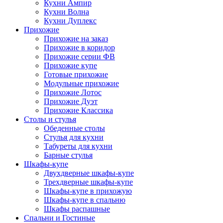
Кухни Ампир
Кухни Волна
Кухни Дуплекс
Прихожие
Прихожие на заказ
Прихожие в коридор
Прихожие серии ФВ
Прихожие купе
Готовые прихожие
Модульные прихожие
Прихожие Лотос
Прихожие Дуэт
Прихожие Классика
Столы и стулья
Обеденные столы
Стулья для кухни
Табуреты для кухни
Барные стулья
Шкафы-купе
Двухдверные шкафы-купе
Трехдверные шкафы-купе
Шкафы-купе в прихожую
Шкафы-купе в спальню
Шкафы распашные
Спальни и Гостиные