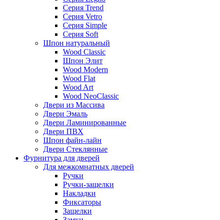
Серия Trend
Серия Vetro
Серия Simple
Серия Soft
Шпон натуральный
Wood Classic
Шпон Элит
Wood Modern
Wood Flat
Wood Art
Wood NeoClassic
Двери из Массива
Двери Эмаль
Двери Ламинированные
Двери ПВХ
Шпон файн-лайн
Двери Стеклянные
Фурнитура для дверей
Для межкомнатных дверей
Ручки
Ручки-защелки
Накладки
Фиксаторы
Защелки
Замки