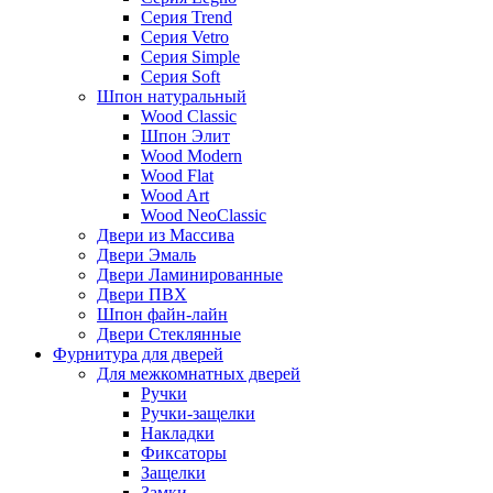
Серия Trend
Серия Vetro
Серия Simple
Серия Soft
Шпон натуральный
Wood Classic
Шпон Элит
Wood Modern
Wood Flat
Wood Art
Wood NeoClassic
Двери из Массива
Двери Эмаль
Двери Ламинированные
Двери ПВХ
Шпон файн-лайн
Двери Стеклянные
Фурнитура для дверей
Для межкомнатных дверей
Ручки
Ручки-защелки
Накладки
Фиксаторы
Защелки
Замки