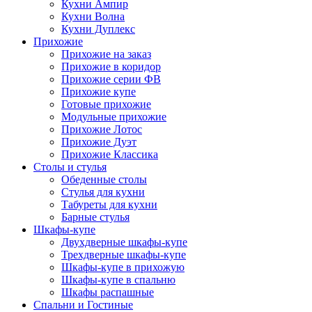
Кухни Ампир
Кухни Волна
Кухни Дуплекс
Прихожие
Прихожие на заказ
Прихожие в коридор
Прихожие серии ФВ
Прихожие купе
Готовые прихожие
Модульные прихожие
Прихожие Лотос
Прихожие Дуэт
Прихожие Классика
Столы и стулья
Обеденные столы
Стулья для кухни
Табуреты для кухни
Барные стулья
Шкафы-купе
Двухдверные шкафы-купе
Трехдверные шкафы-купе
Шкафы-купе в прихожую
Шкафы-купе в спальню
Шкафы распашные
Спальни и Гостиные