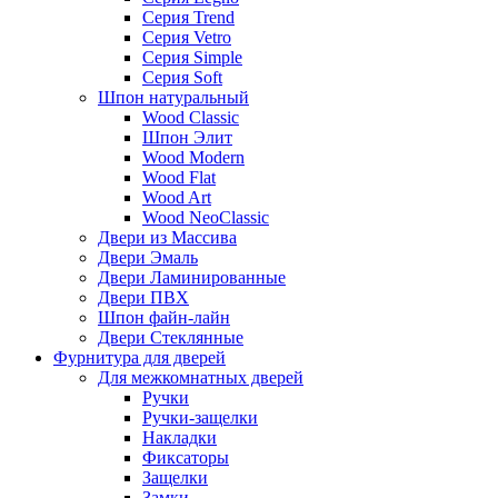
Серия Trend
Серия Vetro
Серия Simple
Серия Soft
Шпон натуральный
Wood Classic
Шпон Элит
Wood Modern
Wood Flat
Wood Art
Wood NeoClassic
Двери из Массива
Двери Эмаль
Двери Ламинированные
Двери ПВХ
Шпон файн-лайн
Двери Стеклянные
Фурнитура для дверей
Для межкомнатных дверей
Ручки
Ручки-защелки
Накладки
Фиксаторы
Защелки
Замки