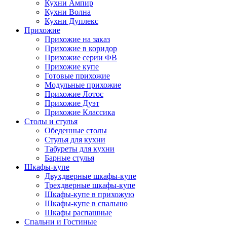
Кухни Ампир
Кухни Волна
Кухни Дуплекс
Прихожие
Прихожие на заказ
Прихожие в коридор
Прихожие серии ФВ
Прихожие купе
Готовые прихожие
Модульные прихожие
Прихожие Лотос
Прихожие Дуэт
Прихожие Классика
Столы и стулья
Обеденные столы
Стулья для кухни
Табуреты для кухни
Барные стулья
Шкафы-купе
Двухдверные шкафы-купе
Трехдверные шкафы-купе
Шкафы-купе в прихожую
Шкафы-купе в спальню
Шкафы распашные
Спальни и Гостиные