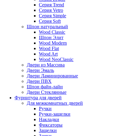
Серия Trend
Серия Vetro
Серия Simple
Серия Soft
Шпон натуральный
Wood Classic
Шпон Элит
Wood Modern
Wood Flat
Wood Art
Wood NeoClassic
Двери из Массива
Двери Эмаль
Двери Ламинированные
Двери ПВХ
Шпон файн-лайн
Двери Стеклянные
Фурнитура для дверей
Для межкомнатных дверей
Ручки
Ручки-защелки
Накладки
Фиксаторы
Защелки
Замки