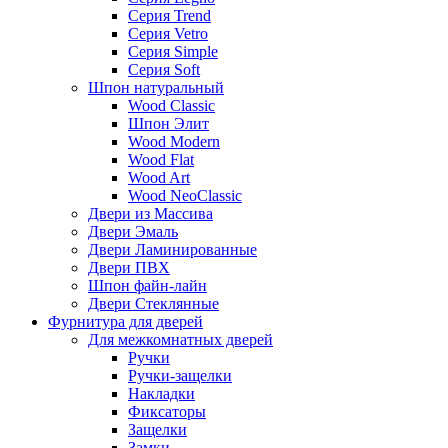
Серия Trend
Серия Vetro
Серия Simple
Серия Soft
Шпон натуральный
Wood Classic
Шпон Элит
Wood Modern
Wood Flat
Wood Art
Wood NeoClassic
Двери из Массива
Двери Эмаль
Двери Ламинированные
Двери ПВХ
Шпон файн-лайн
Двери Стеклянные
Фурнитура для дверей
Для межкомнатных дверей
Ручки
Ручки-защелки
Накладки
Фиксаторы
Защелки
Замки