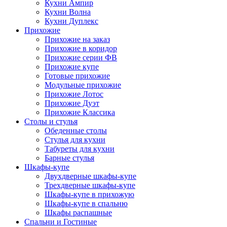
Кухни Ампир
Кухни Волна
Кухни Дуплекс
Прихожие
Прихожие на заказ
Прихожие в коридор
Прихожие серии ФВ
Прихожие купе
Готовые прихожие
Модульные прихожие
Прихожие Лотос
Прихожие Дуэт
Прихожие Классика
Столы и стулья
Обеденные столы
Стулья для кухни
Табуреты для кухни
Барные стулья
Шкафы-купе
Двухдверные шкафы-купе
Трехдверные шкафы-купе
Шкафы-купе в прихожую
Шкафы-купе в спальню
Шкафы распашные
Спальни и Гостиные