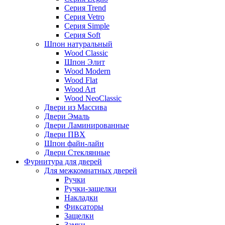
Серия Trend
Серия Vetro
Серия Simple
Серия Soft
Шпон натуральный
Wood Classic
Шпон Элит
Wood Modern
Wood Flat
Wood Art
Wood NeoClassic
Двери из Массива
Двери Эмаль
Двери Ламинированные
Двери ПВХ
Шпон файн-лайн
Двери Стеклянные
Фурнитура для дверей
Для межкомнатных дверей
Ручки
Ручки-защелки
Накладки
Фиксаторы
Защелки
Замки