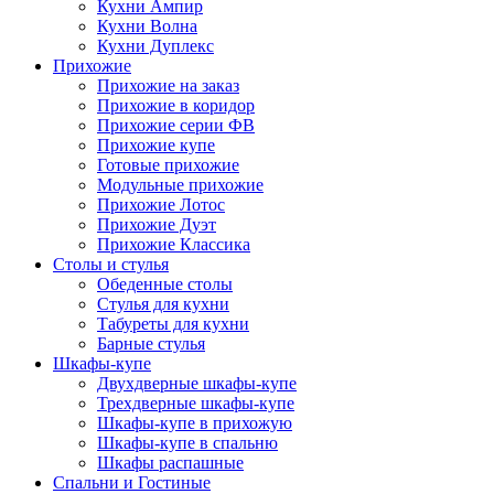
Кухни Ампир
Кухни Волна
Кухни Дуплекс
Прихожие
Прихожие на заказ
Прихожие в коридор
Прихожие серии ФВ
Прихожие купе
Готовые прихожие
Модульные прихожие
Прихожие Лотос
Прихожие Дуэт
Прихожие Классика
Столы и стулья
Обеденные столы
Стулья для кухни
Табуреты для кухни
Барные стулья
Шкафы-купе
Двухдверные шкафы-купе
Трехдверные шкафы-купе
Шкафы-купе в прихожую
Шкафы-купе в спальню
Шкафы распашные
Спальни и Гостиные