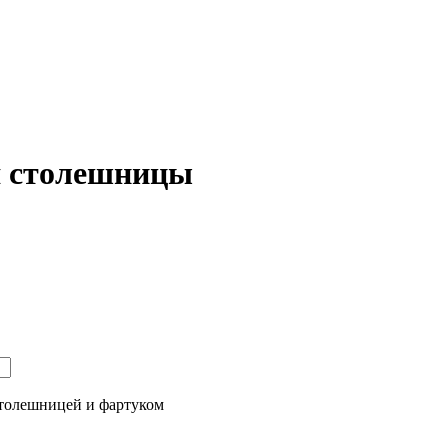
я столешницы
толешницей и фартуком