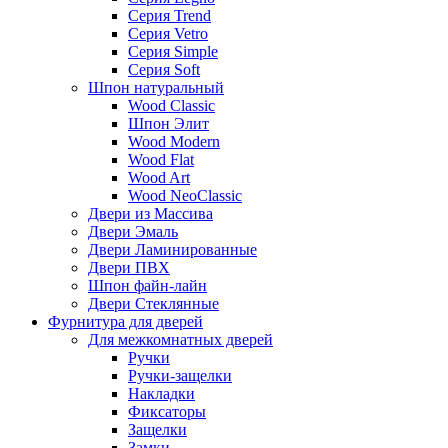
Серия Trend
Серия Vetro
Серия Simple
Серия Soft
Шпон натуральный
Wood Classic
Шпон Элит
Wood Modern
Wood Flat
Wood Art
Wood NeoClassic
Двери из Массива
Двери Эмаль
Двери Ламинированные
Двери ПВХ
Шпон файн-лайн
Двери Стеклянные
Фурнитура для дверей
Для межкомнатных дверей
Ручки
Ручки-защелки
Накладки
Фиксаторы
Защелки
Замки