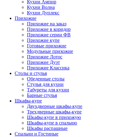
Кухни Ампир
Кухни Волна
Кухни Дуплекс
Прихожие
Прихожие на заказ
Прихожие в коридор
Прихожие серии ФВ
Прихожие купе
Готовые прихожие
Модульные прихожие
Прихожие Лотос
Прихожие Дуэт
Прихожие Классика
Столы и стулья
Обеденные столы
Стулья для кухни
Табуреты для кухни
Барные стулья
Шкафы-купе
Двухдверные шкафы-купе
Трехдверные шкафы-купе
Шкафы-купе в прихожую
Шкафы-купе в спальню
Шкафы распашные
Спальни и Гостиные