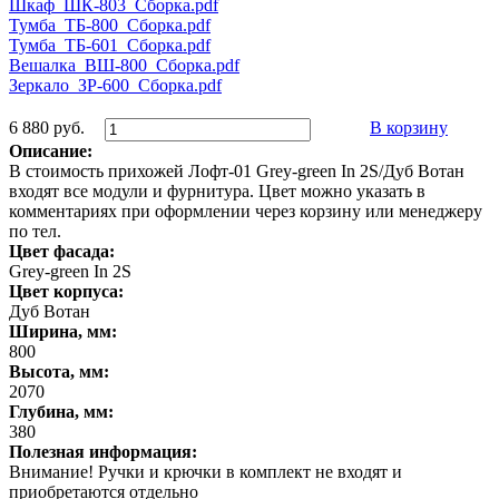
Шкаф_ШК-803_Сборка.pdf
Тумба_ТБ-800_Сборка.pdf
Тумба_ТБ-601_Сборка.pdf
Вешалка_ВШ-800_Сборка.pdf
Зеркало_ЗР-600_Сборка.pdf
6 880 руб.
В корзину
Описание:
В стоимость прихожей Лофт-01 Grey-green In 2S/Дуб Вотан
входят все модули и фурнитура. Цвет можно указать в
комментариях при оформлении через корзину или менеджеру
по тел.
Цвет фасада:
Grey-green In 2S
Цвет корпуса:
Дуб Вотан
Ширина, мм:
800
Высота, мм:
2070
Глубина, мм:
380
Полезная информация:
Внимание! Ручки и крючки в комплект не входят и
приобретаются отдельно