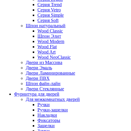
Серия Trend
Серия Vetro
Серия Simple
Серия Soft
Шпон натуральный
Wood Classic
Шпон Элит
Wood Modern
Wood Flat
Wood Art
Wood NeoClassic
Двери из Массива
Двери Эмаль
Двери Ламинированные
Двери ПВХ
Шпон файн-лайн
Двери Стеклянные
Фурнитура для дверей
Для межкомнатных дверей
Ручки
Ручки-защелки
Накладки
Фиксаторы
Защелки
Замки