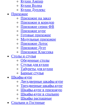
Кухни Ампир
Кухни Волна
Кухни Дуплекс
Прихожие
Прихожие на заказ
Прихожие в коридор
Прихожие серии ФВ
Прихожие купе
Готовые прихожие
Модульные прихожие
Прихожие Лотос
Прихожие Дуэт
Прихожие Классика
Столы и стулья
Обеденные столы
Стулья для кухни
Табуреты для кухни
Барные стулья
Шкафы-купе
Двухдверные шкафы-купе
Трехдверные шкафы-купе
Шкафы-купе в прихожую
Шкафы-купе в спальню
Шкафы распашные
Спальни и Гостиные