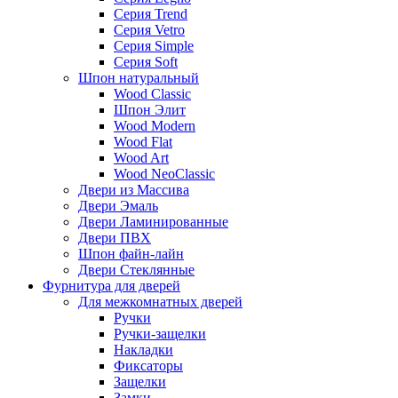
Серия Trend
Серия Vetro
Серия Simple
Серия Soft
Шпон натуральный
Wood Classic
Шпон Элит
Wood Modern
Wood Flat
Wood Art
Wood NeoClassic
Двери из Массива
Двери Эмаль
Двери Ламинированные
Двери ПВХ
Шпон файн-лайн
Двери Стеклянные
Фурнитура для дверей
Для межкомнатных дверей
Ручки
Ручки-защелки
Накладки
Фиксаторы
Защелки
Замки