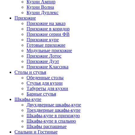
Кухни Ампир
Кухни Волна
Кухни Дуплекс
Прихожие
Прихожие на заказ
Прихожие в коридор
Прихожие серии ФВ
Прихожие купе
Готовые прихожие
Модульные прихожие
Прихожие Лотос
Прихожие Дуэт
Прихожие Классика
Столы и стулья
Обеденные столы
Стулья для кухни
Табуреты для кухни
Барные стулья
Шкафы-купе
Двухдверные шкафы-купе
Трехдверные шкафы-купе
Шкафы-купе в прихожую
Шкафы-купе в спальню
Шкафы распашные
Спальни и Гостиные