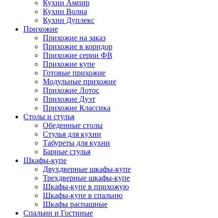
Кухни Ампир
Кухни Волна
Кухни Дуплекс
Прихожие
Прихожие на заказ
Прихожие в коридор
Прихожие серии ФВ
Прихожие купе
Готовые прихожие
Модульные прихожие
Прихожие Лотос
Прихожие Дуэт
Прихожие Классика
Столы и стулья
Обеденные столы
Стулья для кухни
Табуреты для кухни
Барные стулья
Шкафы-купе
Двухдверные шкафы-купе
Трехдверные шкафы-купе
Шкафы-купе в прихожую
Шкафы-купе в спальню
Шкафы распашные
Спальни и Гостиные