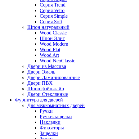
Серия Trend
Серия Vetro
Серия Simple
Серия Soft
Шпон натуральный
Wood Classic
Шпон Элит
Wood Modern
Wood Flat
Wood Art
Wood NeoClassic
Двери из Массива
Двери Эмаль
Двери Ламинированные
Двери ПВХ
Шпон файн-лайн
Двери Стеклянные
Фурнитура для дверей
Для межкомнатных дверей
Ручки
Ручки-защелки
Накладки
Фиксаторы
Защелки
Замки