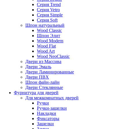
Серия Trend
Серия Vetro
Серия Simple
Серия Soft
Шпон натуральный
Wood Classic
Шпон Элит
Wood Modern
Wood Flat
Wood Art
Wood NeoClassic
Двери из Массива
Двери Эмаль
Двери Ламинированные
Двери ПВХ
Шпон файн-лайн
Двери Стеклянные
Фурнитура для дверей
Для межкомнатных дверей
Ручки
Ручки-защелки
Накладки
Фиксаторы
Защелки
Замки