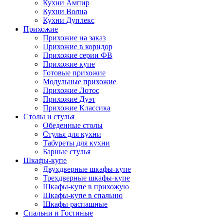
Кухни Ампир
Кухни Волна
Кухни Дуплекс
Прихожие
Прихожие на заказ
Прихожие в коридор
Прихожие серии ФВ
Прихожие купе
Готовые прихожие
Модульные прихожие
Прихожие Лотос
Прихожие Дуэт
Прихожие Классика
Столы и стулья
Обеденные столы
Стулья для кухни
Табуреты для кухни
Барные стулья
Шкафы-купе
Двухдверные шкафы-купе
Трехдверные шкафы-купе
Шкафы-купе в прихожую
Шкафы-купе в спальню
Шкафы распашные
Спальни и Гостиные