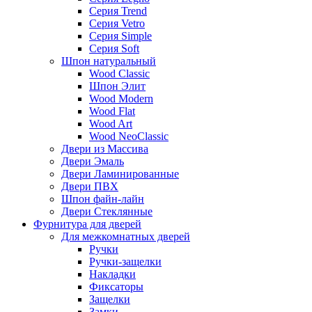
Серия Trend
Серия Vetro
Серия Simple
Серия Soft
Шпон натуральный
Wood Classic
Шпон Элит
Wood Modern
Wood Flat
Wood Art
Wood NeoClassic
Двери из Массива
Двери Эмаль
Двери Ламинированные
Двери ПВХ
Шпон файн-лайн
Двери Стеклянные
Фурнитура для дверей
Для межкомнатных дверей
Ручки
Ручки-защелки
Накладки
Фиксаторы
Защелки
Замки