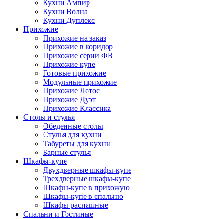
Кухни Ампир
Кухни Волна
Кухни Дуплекс
Прихожие
Прихожие на заказ
Прихожие в коридор
Прихожие серии ФВ
Прихожие купе
Готовые прихожие
Модульные прихожие
Прихожие Лотос
Прихожие Дуэт
Прихожие Классика
Столы и стулья
Обеденные столы
Стулья для кухни
Табуреты для кухни
Барные стулья
Шкафы-купе
Двухдверные шкафы-купе
Трехдверные шкафы-купе
Шкафы-купе в прихожую
Шкафы-купе в спальню
Шкафы распашные
Спальни и Гостиные