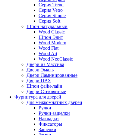
Серия Trend
Серия Vetro
Серия Simple
Серия Soft
Шпон натуральный
Wood Classic
Шпон Элит
Wood Modern
Wood Flat
Wood Art
Wood NeoClassic
Двери из Массива
Двери Эмаль
Двери Ламинированные
Двери ПВХ
Шпон файн-лайн
Двери Стеклянные
Фурнитура для дверей
Для межкомнатных дверей
Ручки
Ручки-защелки
Накладки
Фиксаторы
Защелки
Замки