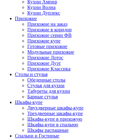
Кухни Ампир
Кухни Волна
Кухни Дуплекс
Прихожие
Прихожие на заказ
Прихожие в коридор
Прихожие серии ФВ
Прихожие купе
Готовые прихожие
Модульные прихожие
Прихожие Лотос
Прихожие Дуэт
Прихожие Классика
Столы и стулья
Обеденные столы
Стулья для кухни
Табуреты для кухни
Барные стулья
Шкафы-купе
Двухдверные шкафы-купе
Трехдверные шкафы-купе
Шкафы-купе в прихожую
Шкафы-купе в спальню
Шкафы распашные
Спальни и Гостиные