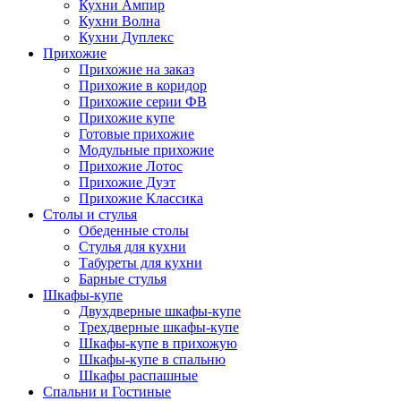
Кухни Ампир
Кухни Волна
Кухни Дуплекс
Прихожие
Прихожие на заказ
Прихожие в коридор
Прихожие серии ФВ
Прихожие купе
Готовые прихожие
Модульные прихожие
Прихожие Лотос
Прихожие Дуэт
Прихожие Классика
Столы и стулья
Обеденные столы
Стулья для кухни
Табуреты для кухни
Барные стулья
Шкафы-купе
Двухдверные шкафы-купе
Трехдверные шкафы-купе
Шкафы-купе в прихожую
Шкафы-купе в спальню
Шкафы распашные
Спальни и Гостиные