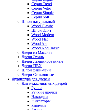
Серия Trend
Серия Vetro
Серия Simple
Серия Soft
Шпон натуральный
Wood Classic
Шпон Элит
Wood Modern
Wood Flat
Wood Art
Wood NeoClassic
Двери из Массива
Двери Эмаль
Двери Ламинированные
Двери ПВХ
Шпон файн-лайн
Двери Стеклянные
Фурнитура для дверей
Для межкомнатных дверей
Ручки
Ручки-защелки
Накладки
Фиксаторы
Защелки
Замки