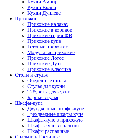
Кухни Ампир
Кухни Волна
Кухни Дуплекс
Прихожие
Прихожие на заказ
Прихожие в коридор
Прихожие серии ФВ
Прихожие купе
Готовые прихожие
Модульные прихожие
Прихожие Лотос
Прихожие Дуэт
Прихожие Классика
Столы и стулья
Обеденные столы
Стулья для кухни
Табуреты для кухни
Барные стулья
Шкафы-купе
Двухдверные шкафы-купе
Трехдверные шкафы-купе
Шкафы-купе в прихожую
Шкафы-купе в спальню
Шкафы распашные
Спальни и Гостиные