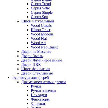
Серия Trend
Серия Vetro
Серия Simple
Серия Soft
Шпон натуральный
Wood Classic
Шпон Элит
Wood Modern
Wood Flat
Wood Art
Wood NeoClassic
Двери из Массива
Двери Эмаль
Двери Ламинированные
Двери ПВХ
Шпон файн-лайн
Двери Стеклянные
Фурнитура для дверей
Для межкомнатных дверей
Ручки
Ручки-защелки
Накладки
Фиксаторы
Защелки
Замки