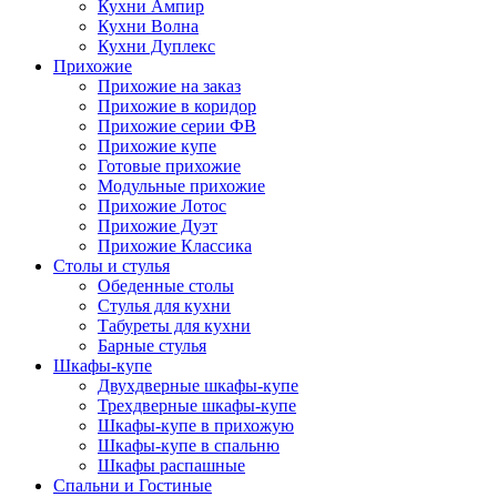
Кухни Ампир
Кухни Волна
Кухни Дуплекс
Прихожие
Прихожие на заказ
Прихожие в коридор
Прихожие серии ФВ
Прихожие купе
Готовые прихожие
Модульные прихожие
Прихожие Лотос
Прихожие Дуэт
Прихожие Классика
Столы и стулья
Обеденные столы
Стулья для кухни
Табуреты для кухни
Барные стулья
Шкафы-купе
Двухдверные шкафы-купе
Трехдверные шкафы-купе
Шкафы-купе в прихожую
Шкафы-купе в спальню
Шкафы распашные
Спальни и Гостиные