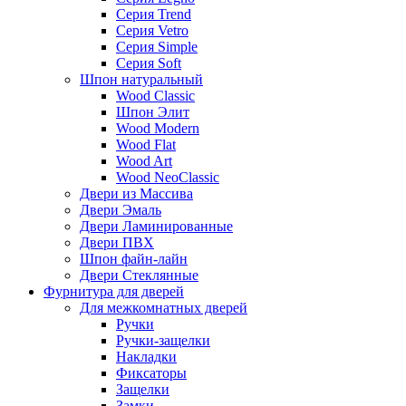
Серия Trend
Серия Vetro
Серия Simple
Серия Soft
Шпон натуральный
Wood Classic
Шпон Элит
Wood Modern
Wood Flat
Wood Art
Wood NeoClassic
Двери из Массива
Двери Эмаль
Двери Ламинированные
Двери ПВХ
Шпон файн-лайн
Двери Стеклянные
Фурнитура для дверей
Для межкомнатных дверей
Ручки
Ручки-защелки
Накладки
Фиксаторы
Защелки
Замки