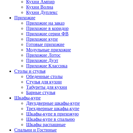
Кухни Ампир
Кухни Волна
Кухни Дуплекс
Прихожие
Прихожие на заказ
Прихожие в коридор
Прихожие серии ФВ
Прихожие купе
Готовые прихожие
Модульные прихожие
Прихожие Лотос
Прихожие Дуэт
Прихожие Классика
Столы и стулья
Обеденные столы
Стулья для кухни
Табуреты для кухни
Барные стулья
Шкафы-купе
Двухдверные шкафы-купе
Трехдверные шкафы-купе
Шкафы-купе в прихожую
Шкафы-купе в спальню
Шкафы распашные
Спальни и Гостиные