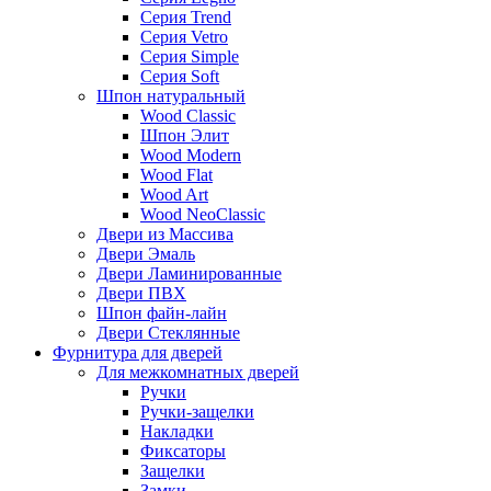
Серия Trend
Серия Vetro
Серия Simple
Серия Soft
Шпон натуральный
Wood Classic
Шпон Элит
Wood Modern
Wood Flat
Wood Art
Wood NeoClassic
Двери из Массива
Двери Эмаль
Двери Ламинированные
Двери ПВХ
Шпон файн-лайн
Двери Стеклянные
Фурнитура для дверей
Для межкомнатных дверей
Ручки
Ручки-защелки
Накладки
Фиксаторы
Защелки
Замки