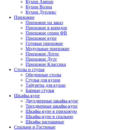
Кухни Ампир
Кухни Волна
Кухни Дуплекс
Прихожие
Прихожие на заказ
Прихожие в коридор
Прихожие серии ФВ
Прихожие купе
Готовые прихожие
Модульные прихожие
Прихожие Лотос
Прихожие Дуэт
Прихожие Классика
Столы и стулья
Обеденные столы
Стулья для кухни
Табуреты для кухни
Барные стулья
Шкафы-купе
Двухдверные шкафы-купе
Трехдверные шкафы-купе
Шкафы-купе в прихожую
Шкафы-купе в спальню
Шкафы распашные
Спальни и Гостиные