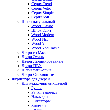
Серия Trend
Серия Vetro
Серия Simple
Серия Soft
Шпон натуральный
Wood Classic
Шпон Элит
Wood Modern
Wood Flat
Wood Art
Wood NeoClassic
Двери из Массива
Двери Эмаль
Двери Ламинированные
Двери ПВХ
Шпон файн-лайн
Двери Стеклянные
Фурнитура для дверей
Для межкомнатных дверей
Ручки
Ручки-защелки
Накладки
Фиксаторы
Защелки
Замки