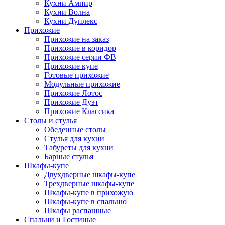
Кухни Ампир
Кухни Волна
Кухни Дуплекс
Прихожие
Прихожие на заказ
Прихожие в коридор
Прихожие серии ФВ
Прихожие купе
Готовые прихожие
Модульные прихожие
Прихожие Лотос
Прихожие Дуэт
Прихожие Классика
Столы и стулья
Обеденные столы
Стулья для кухни
Табуреты для кухни
Барные стулья
Шкафы-купе
Двухдверные шкафы-купе
Трехдверные шкафы-купе
Шкафы-купе в прихожую
Шкафы-купе в спальню
Шкафы распашные
Спальни и Гостиные