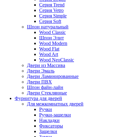
Серия Trend
Серия Vetro
Серия Simple
Серия Soft
Шпон натуральный
Wood Classic
Шпон Элит
Wood Modern
Wood Flat
Wood Art
Wood NeoClassic
Двери из Массива
Двери Эмаль
Двери Ламинированные
Двери ПВХ
Шпон файн-лайн
Двери Стеклянные
Фурнитура для дверей
Для межкомнатных дверей
Ручки
Ручки-защелки
Накладки
Фиксаторы
Защелки
Замки