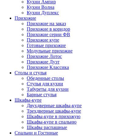
Кухни Ампир
Кухни Волна
Кухни Дуплекс
Прихожие
Прихожие на заказ
Прихожие в коридор
Прихожие серии ФВ
Прихожие купе
Готовые прихожие
Модульные прихожие
Прихожие Лотос
Прихожие Дуэт
Прихожие Классика
Столы и стулья
Обеденные столы
Стулья для кухни
Табуреты для кухни
Барные стулья
Шкафы-купе
Двухдверные шкафы-купе
Трехдверные шкафы-купе
Шкафы-купе в прихожую
Шкафы-купе в спальню
Шкафы распашные
Спальни и Гостиные