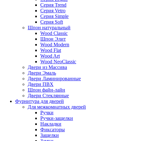
Серия Trend
Серия Vetro
Серия Simple
Серия Soft
Шпон натуральный
Wood Classic
Шпон Элит
Wood Modern
Wood Flat
Wood Art
Wood NeoClassic
Двери из Массива
Двери Эмаль
Двери Ламинированные
Двери ПВХ
Шпон файн-лайн
Двери Стеклянные
Фурнитура для дверей
Для межкомнатных дверей
Ручки
Ручки-защелки
Накладки
Фиксаторы
Защелки
Замки