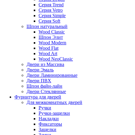
Серия Trend
Серия Vetro
Серия Simple
Серия Soft
Шпон натуральный
Wood Classic
Шпон Элит
Wood Modern
Wood Flat
Wood Art
Wood NeoClassic
Двери из Массива
Двери Эмаль
Двери Ламинированные
Двери ПВХ
Шпон файн-лайн
Двери Стеклянные
Фурнитура для дверей
Для межкомнатных дверей
Ручки
Ручки-защелки
Накладки
Фиксаторы
Защелки
Замки