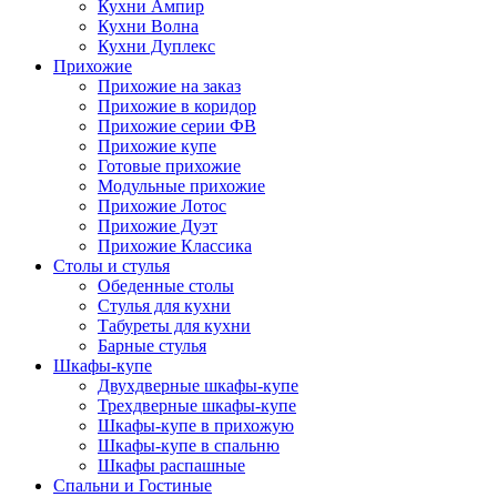
Кухни Ампир
Кухни Волна
Кухни Дуплекс
Прихожие
Прихожие на заказ
Прихожие в коридор
Прихожие серии ФВ
Прихожие купе
Готовые прихожие
Модульные прихожие
Прихожие Лотос
Прихожие Дуэт
Прихожие Классика
Столы и стулья
Обеденные столы
Стулья для кухни
Табуреты для кухни
Барные стулья
Шкафы-купе
Двухдверные шкафы-купе
Трехдверные шкафы-купе
Шкафы-купе в прихожую
Шкафы-купе в спальню
Шкафы распашные
Спальни и Гостиные