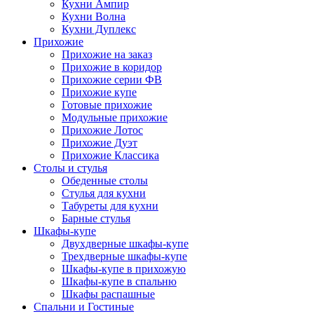
Кухни Ампир
Кухни Волна
Кухни Дуплекс
Прихожие
Прихожие на заказ
Прихожие в коридор
Прихожие серии ФВ
Прихожие купе
Готовые прихожие
Модульные прихожие
Прихожие Лотос
Прихожие Дуэт
Прихожие Классика
Столы и стулья
Обеденные столы
Стулья для кухни
Табуреты для кухни
Барные стулья
Шкафы-купе
Двухдверные шкафы-купе
Трехдверные шкафы-купе
Шкафы-купе в прихожую
Шкафы-купе в спальню
Шкафы распашные
Спальни и Гостиные