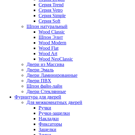
Серия Trend
Серия Vetro
Серия Simple
Серия Soft
Шпон натуральный
Wood Classic
Шпон Элит
Wood Modern
Wood Flat
Wood Art
Wood NeoClassic
Двери из Массива
Двери Эмаль
Двери Ламинированные
Двери ПВХ
Шпон файн-лайн
Двери Стеклянные
Фурнитура для дверей
Для межкомнатных дверей
Ручки
Ручки-защелки
Накладки
Фиксаторы
Защелки
Замки