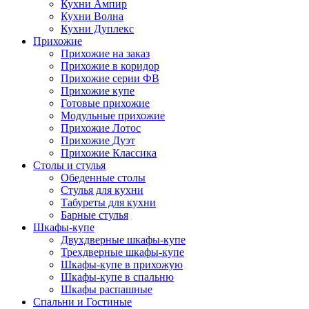
Кухни Ампир
Кухни Волна
Кухни Дуплекс
Прихожие
Прихожие на заказ
Прихожие в коридор
Прихожие серии ФВ
Прихожие купе
Готовые прихожие
Модульные прихожие
Прихожие Лотос
Прихожие Дуэт
Прихожие Классика
Столы и стулья
Обеденные столы
Стулья для кухни
Табуреты для кухни
Барные стулья
Шкафы-купе
Двухдверные шкафы-купе
Трехдверные шкафы-купе
Шкафы-купе в прихожую
Шкафы-купе в спальню
Шкафы распашные
Спальни и Гостиные