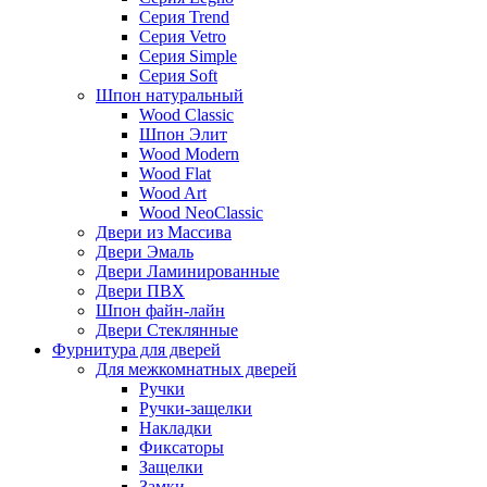
Серия Trend
Серия Vetro
Серия Simple
Серия Soft
Шпон натуральный
Wood Classic
Шпон Элит
Wood Modern
Wood Flat
Wood Art
Wood NeoClassic
Двери из Массива
Двери Эмаль
Двери Ламинированные
Двери ПВХ
Шпон файн-лайн
Двери Стеклянные
Фурнитура для дверей
Для межкомнатных дверей
Ручки
Ручки-защелки
Накладки
Фиксаторы
Защелки
Замки