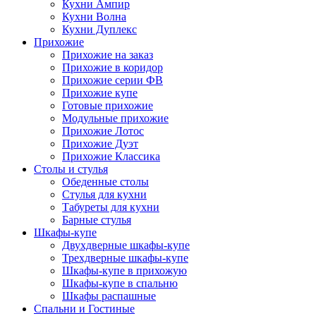
Кухни Ампир
Кухни Волна
Кухни Дуплекс
Прихожие
Прихожие на заказ
Прихожие в коридор
Прихожие серии ФВ
Прихожие купе
Готовые прихожие
Модульные прихожие
Прихожие Лотос
Прихожие Дуэт
Прихожие Классика
Столы и стулья
Обеденные столы
Стулья для кухни
Табуреты для кухни
Барные стулья
Шкафы-купе
Двухдверные шкафы-купе
Трехдверные шкафы-купе
Шкафы-купе в прихожую
Шкафы-купе в спальню
Шкафы распашные
Спальни и Гостиные