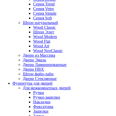
Серия Trend
Серия Vetro
Серия Simple
Серия Soft
Шпон натуральный
Wood Classic
Шпон Элит
Wood Modern
Wood Flat
Wood Art
Wood NeoClassic
Двери из Массива
Двери Эмаль
Двери Ламинированные
Двери ПВХ
Шпон файн-лайн
Двери Стеклянные
Фурнитура для дверей
Для межкомнатных дверей
Ручки
Ручки-защелки
Накладки
Фиксаторы
Защелки
Замки