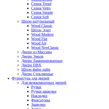
Серия Trend
Серия Vetro
Серия Simple
Серия Soft
Шпон натуральный
Wood Classic
Шпон Элит
Wood Modern
Wood Flat
Wood Art
Wood NeoClassic
Двери из Массива
Двери Эмаль
Двери Ламинированные
Двери ПВХ
Шпон файн-лайн
Двери Стеклянные
Фурнитура для дверей
Для межкомнатных дверей
Ручки
Ручки-защелки
Накладки
Фиксаторы
Защелки
Замки