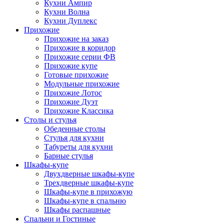
Кухни Ампир
Кухни Волна
Кухни Дуплекс
Прихожие
Прихожие на заказ
Прихожие в коридор
Прихожие серии ФВ
Прихожие купе
Готовые прихожие
Модульные прихожие
Прихожие Лотос
Прихожие Дуэт
Прихожие Классика
Столы и стулья
Обеденные столы
Стулья для кухни
Табуреты для кухни
Барные стулья
Шкафы-купе
Двухдверные шкафы-купе
Трехдверные шкафы-купе
Шкафы-купе в прихожую
Шкафы-купе в спальню
Шкафы распашные
Спальни и Гостиные