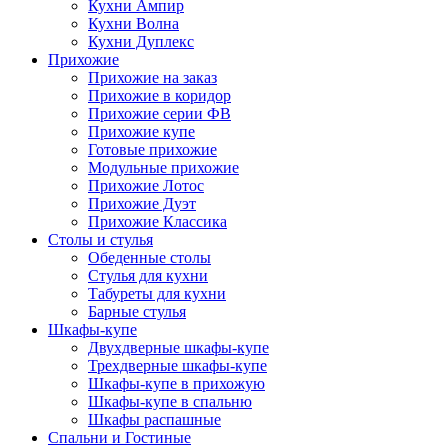
Кухни Ампир
Кухни Волна
Кухни Дуплекс
Прихожие
Прихожие на заказ
Прихожие в коридор
Прихожие серии ФВ
Прихожие купе
Готовые прихожие
Модульные прихожие
Прихожие Лотос
Прихожие Дуэт
Прихожие Классика
Столы и стулья
Обеденные столы
Стулья для кухни
Табуреты для кухни
Барные стулья
Шкафы-купе
Двухдверные шкафы-купе
Трехдверные шкафы-купе
Шкафы-купе в прихожую
Шкафы-купе в спальню
Шкафы распашные
Спальни и Гостиные