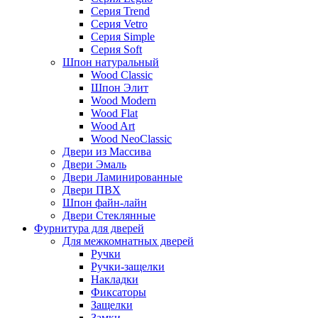
Серия Trend
Серия Vetro
Серия Simple
Серия Soft
Шпон натуральный
Wood Classic
Шпон Элит
Wood Modern
Wood Flat
Wood Art
Wood NeoClassic
Двери из Массива
Двери Эмаль
Двери Ламинированные
Двери ПВХ
Шпон файн-лайн
Двери Стеклянные
Фурнитура для дверей
Для межкомнатных дверей
Ручки
Ручки-защелки
Накладки
Фиксаторы
Защелки
Замки