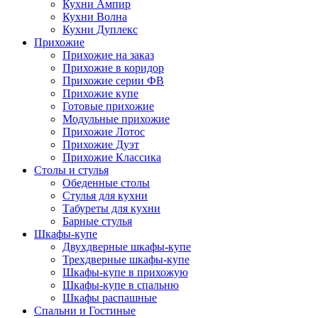
Кухни Ампир
Кухни Волна
Кухни Дуплекс
Прихожие
Прихожие на заказ
Прихожие в коридор
Прихожие серии ФВ
Прихожие купе
Готовые прихожие
Модульные прихожие
Прихожие Лотос
Прихожие Дуэт
Прихожие Классика
Столы и стулья
Обеденные столы
Стулья для кухни
Табуреты для кухни
Барные стулья
Шкафы-купе
Двухдверные шкафы-купе
Трехдверные шкафы-купе
Шкафы-купе в прихожую
Шкафы-купе в спальню
Шкафы распашные
Спальни и Гостиные