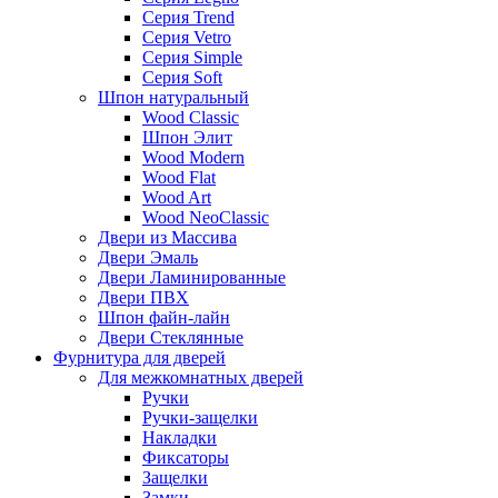
Серия Trend
Серия Vetro
Серия Simple
Серия Soft
Шпон натуральный
Wood Classic
Шпон Элит
Wood Modern
Wood Flat
Wood Art
Wood NeoClassic
Двери из Массива
Двери Эмаль
Двери Ламинированные
Двери ПВХ
Шпон файн-лайн
Двери Стеклянные
Фурнитура для дверей
Для межкомнатных дверей
Ручки
Ручки-защелки
Накладки
Фиксаторы
Защелки
Замки