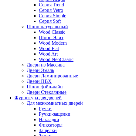
Серия Trend
Серия Vetro
Серия Simple
Серия Soft
Шпон натуральный
Wood Classic
Шпон Элит
Wood Modern
Wood Flat
Wood Art
Wood NeoClassic
Двери из Массива
Двери Эмаль
Двери Ламинированные
Двери ПВХ
Шпон файн-лайн
Двери Стеклянные
Фурнитура для дверей
Для межкомнатных дверей
Ручки
Ручки-защелки
Накладки
Фиксаторы
Защелки
Замки