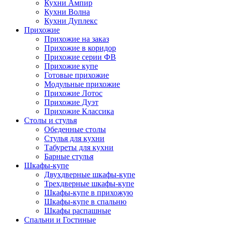
Кухни Ампир
Кухни Волна
Кухни Дуплекс
Прихожие
Прихожие на заказ
Прихожие в коридор
Прихожие серии ФВ
Прихожие купе
Готовые прихожие
Модульные прихожие
Прихожие Лотос
Прихожие Дуэт
Прихожие Классика
Столы и стулья
Обеденные столы
Стулья для кухни
Табуреты для кухни
Барные стулья
Шкафы-купе
Двухдверные шкафы-купе
Трехдверные шкафы-купе
Шкафы-купе в прихожую
Шкафы-купе в спальню
Шкафы распашные
Спальни и Гостиные