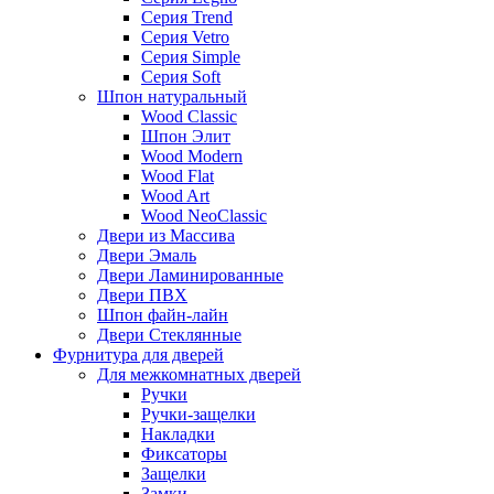
Серия Trend
Серия Vetro
Серия Simple
Серия Soft
Шпон натуральный
Wood Classic
Шпон Элит
Wood Modern
Wood Flat
Wood Art
Wood NeoClassic
Двери из Массива
Двери Эмаль
Двери Ламинированные
Двери ПВХ
Шпон файн-лайн
Двери Стеклянные
Фурнитура для дверей
Для межкомнатных дверей
Ручки
Ручки-защелки
Накладки
Фиксаторы
Защелки
Замки