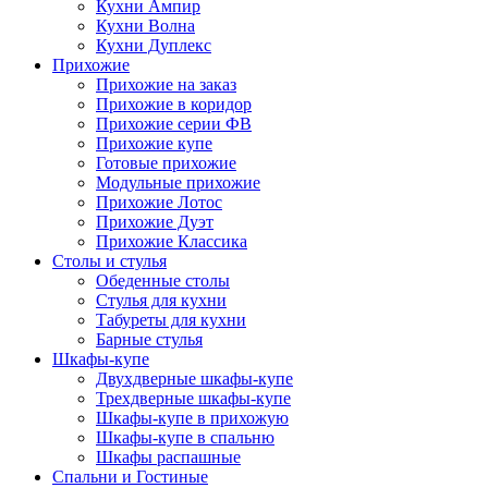
Кухни Ампир
Кухни Волна
Кухни Дуплекс
Прихожие
Прихожие на заказ
Прихожие в коридор
Прихожие серии ФВ
Прихожие купе
Готовые прихожие
Модульные прихожие
Прихожие Лотос
Прихожие Дуэт
Прихожие Классика
Столы и стулья
Обеденные столы
Стулья для кухни
Табуреты для кухни
Барные стулья
Шкафы-купе
Двухдверные шкафы-купе
Трехдверные шкафы-купе
Шкафы-купе в прихожую
Шкафы-купе в спальню
Шкафы распашные
Спальни и Гостиные