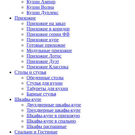
Кухни Ампир
Кухни Волна
Кухни Дуплекс
Прихожие
Прихожие на заказ
Прихожие в коридор
Прихожие серии ФВ
Прихожие купе
Готовые прихожие
Модульные прихожие
Прихожие Лотос
Прихожие Дуэт
Прихожие Классика
Столы и стулья
Обеденные столы
Стулья для кухни
Табуреты для кухни
Барные стулья
Шкафы-купе
Двухдверные шкафы-купе
Трехдверные шкафы-купе
Шкафы-купе в прихожую
Шкафы-купе в спальню
Шкафы распашные
Спальни и Гостиные