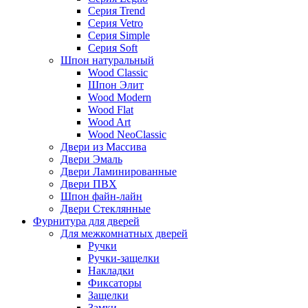
Серия Trend
Серия Vetro
Серия Simple
Серия Soft
Шпон натуральный
Wood Classic
Шпон Элит
Wood Modern
Wood Flat
Wood Art
Wood NeoClassic
Двери из Массива
Двери Эмаль
Двери Ламинированные
Двери ПВХ
Шпон файн-лайн
Двери Стеклянные
Фурнитура для дверей
Для межкомнатных дверей
Ручки
Ручки-защелки
Накладки
Фиксаторы
Защелки
Замки