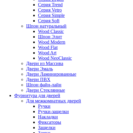
Серия Trend
Серия Vetro
Серия Simple
Серия Soft
Шпон натуральный
Wood Classic
Шпон Элит
Wood Modern
Wood Flat
Wood Art
Wood NeoClassic
Двери из Массива
Двери Эмаль
Двери Ламинированные
Двери ПВХ
Шпон файн-лайн
Двери Стеклянные
Фурнитура для дверей
Для межкомнатных дверей
Ручки
Ручки-защелки
Накладки
Фиксаторы
Защелки
Замки