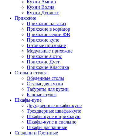
Кухни Ампир
Кухни Волна
Кухни Дуплекс
Прихожие
Прихожие на заказ
Прихожие в коридор
Прихожие серии ФВ
Прихожие купе
Готовые прихожие
Модульные прихожие
Прихожие Лотос
Прихожие Дуэт
Прихожие Классика
Столы и стулья
Обеденные столы
Стулья для кухни
Табуреты для кухни
Барные стулья
Шкафы-купе
Двухдверные шкафы-купе
Трехдверные шкафы-купе
Шкафы-купе в прихожую
Шкафы-купе в спальню
Шкафы распашные
Спальни и Гостиные