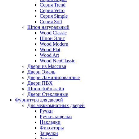
Серия Trend
Серия Vetro
Серия Simple
Серия Soft
Шпон натуральный
Wood Classic
Шпон Элит
Wood Modern
Wood Flat
Wood Art
Wood NeoClassic
Двери из Массива
Двери Эмаль
Двери Ламинированные
Двери ПВХ
Шпон файн-лайн
Двери Стеклянные
Фурнитура для дверей
Для межкомнатных дверей
Ручки
Ручки-защелки
Накладки
Фиксаторы
Защелки
Замки