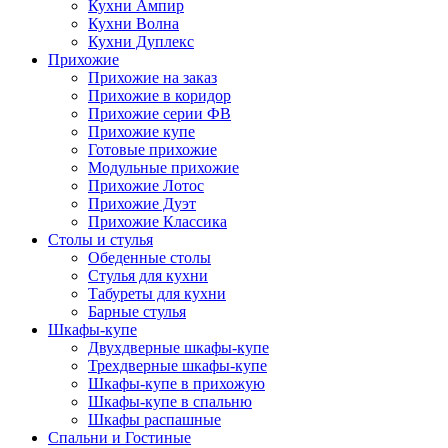
Кухни Ампир
Кухни Волна
Кухни Дуплекс
Прихожие
Прихожие на заказ
Прихожие в коридор
Прихожие серии ФВ
Прихожие купе
Готовые прихожие
Модульные прихожие
Прихожие Лотос
Прихожие Дуэт
Прихожие Классика
Столы и стулья
Обеденные столы
Стулья для кухни
Табуреты для кухни
Барные стулья
Шкафы-купе
Двухдверные шкафы-купе
Трехдверные шкафы-купе
Шкафы-купе в прихожую
Шкафы-купе в спальню
Шкафы распашные
Спальни и Гостиные