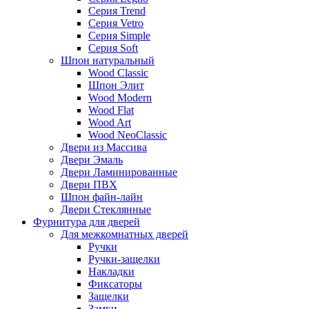
Серия Trend
Серия Vetro
Серия Simple
Серия Soft
Шпон натуральный
Wood Classic
Шпон Элит
Wood Modern
Wood Flat
Wood Art
Wood NeoClassic
Двери из Массива
Двери Эмаль
Двери Ламинированные
Двери ПВХ
Шпон файн-лайн
Двери Стеклянные
Фурнитура для дверей
Для межкомнатных дверей
Ручки
Ручки-защелки
Накладки
Фиксаторы
Защелки
Замки