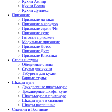
Кухни Ампир
Кухни Волна
Кухни Дуплекс
Прихожие
Прихожие на заказ
Прихожие в коридор
Прихожие серии ФВ
Прихожие купе
Готовые прихожие
Модульные прихожие
Прихожие Лотос
Прихожие Дуэт
Прихожие Классика
Столы и стулья
Обеденные столы
Стулья для кухни
Табуреты для кухни
Барные стулья
Шкафы-купе
Двухдверные шкафы-купе
Трехдверные шкафы-купе
Шкафы-купе в прихожую
Шкафы-купе в спальню
Шкафы распашные
Спальни и Гостиные