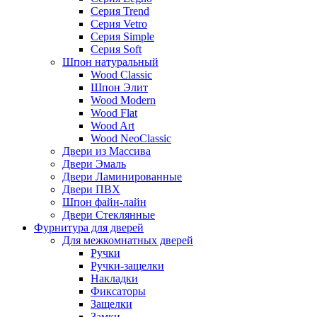
Серия Trend
Серия Vetro
Серия Simple
Серия Soft
Шпон натуральный
Wood Classic
Шпон Элит
Wood Modern
Wood Flat
Wood Art
Wood NeoClassic
Двери из Массива
Двери Эмаль
Двери Ламинированные
Двери ПВХ
Шпон файн-лайн
Двери Стеклянные
Фурнитура для дверей
Для межкомнатных дверей
Ручки
Ручки-защелки
Накладки
Фиксаторы
Защелки
Замки