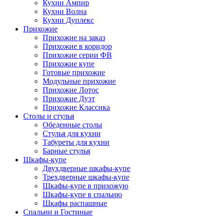
Кухни Ампир
Кухни Волна
Кухни Дуплекс
Прихожие
Прихожие на заказ
Прихожие в коридор
Прихожие серии ФВ
Прихожие купе
Готовые прихожие
Модульные прихожие
Прихожие Лотос
Прихожие Дуэт
Прихожие Классика
Столы и стулья
Обеденные столы
Стулья для кухни
Табуреты для кухни
Барные стулья
Шкафы-купе
Двухдверные шкафы-купе
Трехдверные шкафы-купе
Шкафы-купе в прихожую
Шкафы-купе в спальню
Шкафы распашные
Спальни и Гостиные