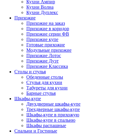
Кухни Ампир
Кухни Волна
Кухни Дуплекс
Прихожие
Прихожие на заказ
Прихожие в коридор
Прихожие серии ФВ
Прихожие купе
Готовые прихожие
Модульные прихожие
Прихожие Лотос
Прихожие Дуэт
Прихожие Классика
Столы и стулья
Обеденные столы
Стулья для кухни
Табуреты для кухни
Барные стулья
Шкафы-купе
Двухдверные шкафы-купе
Трехдверные шкафы-купе
Шкафы-купе в прихожую
Шкафы-купе в спальню
Шкафы распашные
Спальни и Гостиные