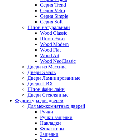
Серия Trend
Серия Vetro
Серия Simple
Серия Soft
Шпон натуральный
Wood Classic
Шпон Элит
Wood Modern
Wood Flat
Wood Art
Wood NeoClassic
Двери из Массива
Двери Эмаль
Двери Ламинированные
Двери ПВХ
Шпон файн-лайн
Двери Стеклянные
Фурнитура для дверей
Для межкомнатных дверей
Ручки
Ручки-защелки
Накладки
Фиксаторы
Защелки
Замки