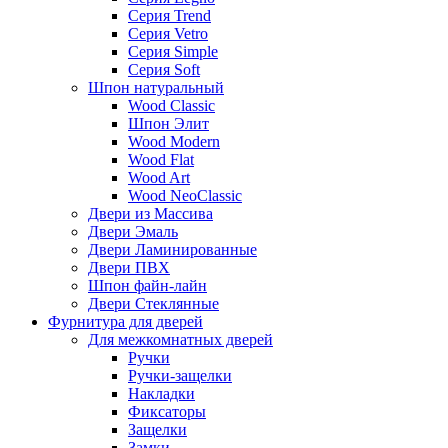
Серия Trend
Серия Vetro
Серия Simple
Серия Soft
Шпон натуральный
Wood Classic
Шпон Элит
Wood Modern
Wood Flat
Wood Art
Wood NeoClassic
Двери из Массива
Двери Эмаль
Двери Ламинированные
Двери ПВХ
Шпон файн-лайн
Двери Стеклянные
Фурнитура для дверей
Для межкомнатных дверей
Ручки
Ручки-защелки
Накладки
Фиксаторы
Защелки
Замки