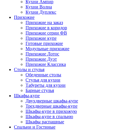
Кухни Ампир
Кухни Волна
Кухни Дуплекс
Прихожие
Прихожие на заказ
Прихожие в коридор
Прихожие серии ФВ
Прихожие купе
Готовые прихожие
Модульные прихожие
Прихожие Лотос
Прихожие Дуэт
Прихожие Классика
Столы и стулья
Обеденные столы
Стулья для кухни
Табуреты для кухни
Барные стулья
Шкафы-купе
Двухдверные шкафы-купе
Трехдверные шкафы-купе
Шкафы-купе в прихожую
Шкафы-купе в спальню
Шкафы распашные
Спальни и Гостиные